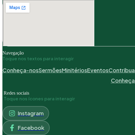
Navegação
Toque nos textos para interagir
Conheça-nos
Sermões
Minitérios
Eventos
Contribua
Conheça
Redes sociais
Toque nos ícones para interagir
Instagram
Facebook