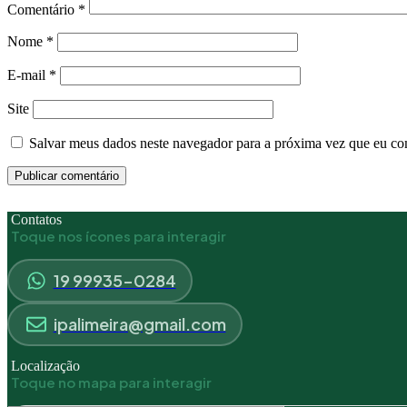
Comentário
*
Nome
*
E-mail
*
Site
Salvar meus dados neste navegador para a próxima vez que eu co
Contatos
Toque nos ícones para interagir
19 99935-0284
ipalimeira@gmail.com
Localização
Toque no mapa para interagir