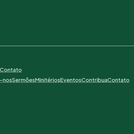
Contato
-nos
Sermões
Minitérios
Eventos
Contribua
Contato