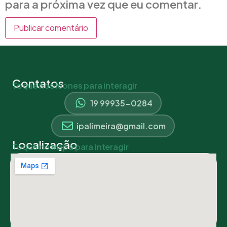
para a próxima vez que eu comentar.
Contatos
Toque nos ícones para interagir
19 99935-0284
ipalimeira@gmail.com
Localização
Toque no mapa para interagir