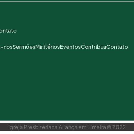
ontato
-nos
Sermões
Minitérios
Eventos
Contribua
Contato
Igreja Presbiteriana Aliança em Limeira © 2022