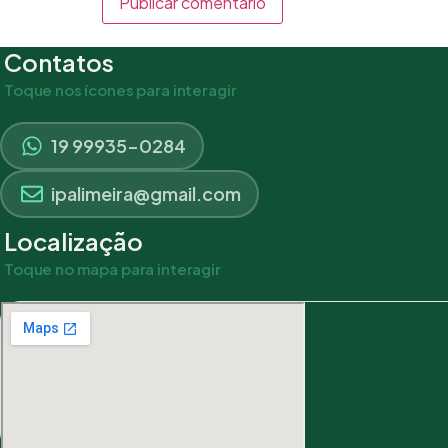
Contatos
Toque nos ícones para interagir
19 99935-0284
ipalimeira@gmail.com
Localização
Toque no mapa para interagir