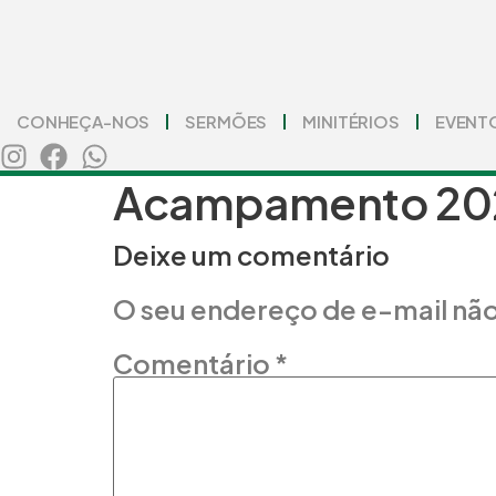
IR
PARA
O
CONTEÚDO
CONHEÇA-NOS
SERMÕES
MINITÉRIOS
EVENT
Acampamento 202
Deixe um comentário
O seu endereço de e-mail não
Comentário
*