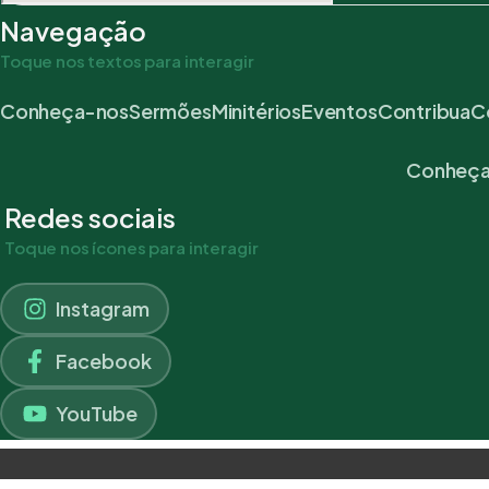
Navegação
Toque nos textos para interagir
Conheça-nos
Sermões
Minitérios
Eventos
Contribua
C
Conheça
Redes sociais
Toque nos ícones para interagir
Instagram
Facebook
YouTube