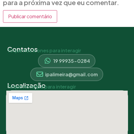
para a próxima vez que eu comentar.
Contatos
Toque nos ícones para interagir
19 99935-0284
ipalimeira@gmail.com
Localização
Toque no mapa para interagir