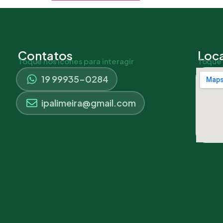
Contatos
Loca
Toque nos ícones para interagir
Toque 
19 99935-0284
ipalimeira@gmail.com