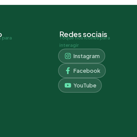
o
Redes sociais
 para
Toque nos ícones para
interagir
Instagram
Facebook
YouTube