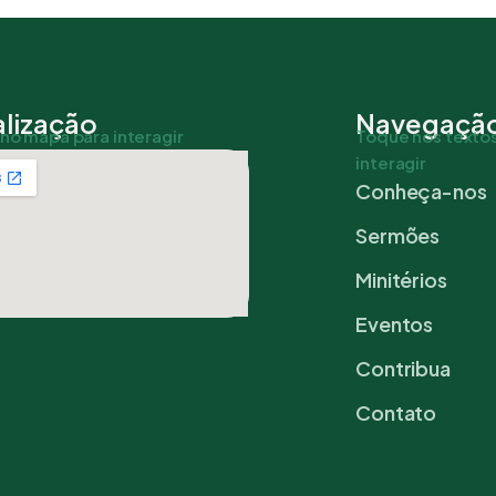
lização
Navegaçã
no mapa para interagir
Toque nos textos
interagir
Conheça-nos
Sermões
Minitérios
Eventos
Contribua
Contato