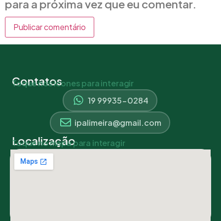
para a próxima vez que eu comentar.
Contatos
Toque nos ícones para interagir
19 99935-0284
ipalimeira@gmail.com
Localização
Toque no mapa para interagir