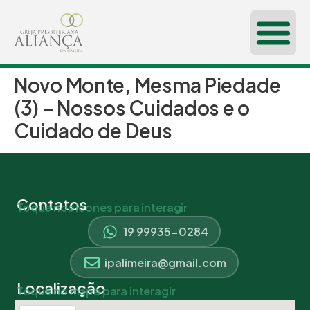
Novo Monte, Mesma Piedade
(3) – Nossos Cuidados e o
Cuidado de Deus
Contatos
Toque nos ícones para interagir
19 99935-0284
ipalimeira@gmail.com
Localização
Toque no mapa para interagir