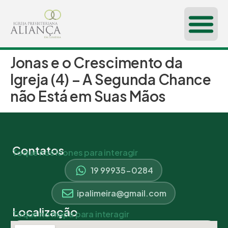
Jonas e o Crescimento da
CONHEÇA-NOS
Igreja (4) – A Segunda Chance
não Está em Suas Mãos
Contatos
Toque nos ícones para interagir
19 99935-0284
ipalimeira@gmail.com
Localização
Toque no mapa para interagir