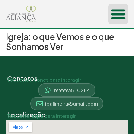
Igreja: o que Vemos e o que
CONHEÇA-NOS
Sonhamos Ver
Contatos
Toque nos ícones para interagir
19 99935-0284
ipalimeira@gmail.com
Localização
Toque no mapa para interagir