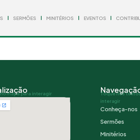
S
SERMÕES
MINITÉRIOS
EVENTOS
CONTRIB
lização
Navegaçã
no mapa para interagir
Toque nos textos
interagir
Conheça-nos
Sermões
Minitérios