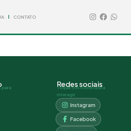
UA
CONTATO
o
Redes sociais
 para
Toque nos ícones para
interagir
Instagram
Facebook