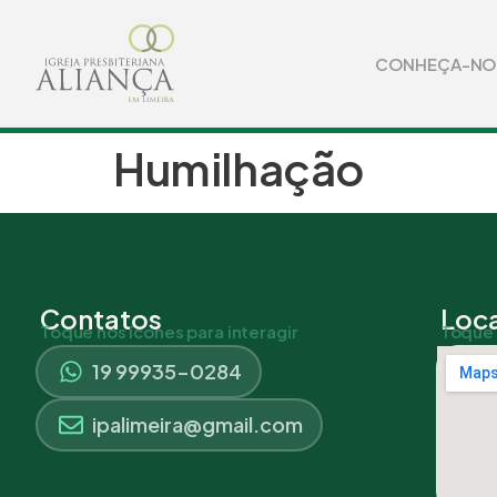
CONHEÇA-NO
Humilhação
Contatos
Loca
Toque nos ícones para interagir
Toque 
19 99935-0284
ipalimeira@gmail.com