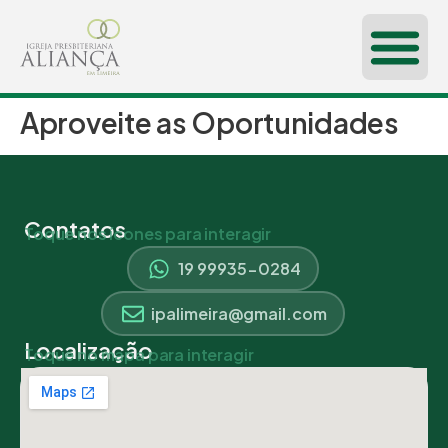
Aproveite as Oportunidades
CONHEÇA-NOS
Contatos
Toque nos ícones para interagir
19 99935-0284
ipalimeira@gmail.com
Localização
Toque no mapa para interagir