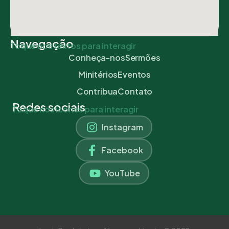
Navegação
Toque nos textos para interagir
Conheça-nos
Sermões
Minitérios
Eventos
Contribua
Contato
Redes sociais
Toque nos ícones para interagir
Instagram
Facebook
YouTube