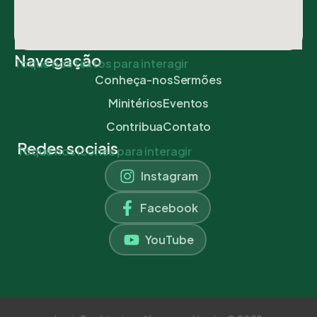
Navegação
Toque nos textos para interagir
Conheça-nos
Sermões
Minitérios
Eventos
Contribua
Contato
Redes sociais
Toque nos ícones para interagir
Instagram
Facebook
YouTube