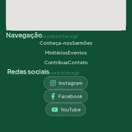
Navegação
Toque nos textos para interagir
Conheça-nos
Sermões
Minitérios
Eventos
Contribua
Contato
Redes sociais
Toque nos ícones para interagir
Instagram
Facebook
YouTube