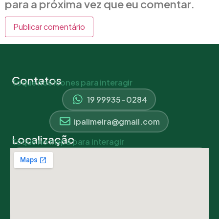
para a próxima vez que eu comentar.
Contatos
Toque nos ícones para interagir
19 99935-0284
ipalimeira@gmail.com
Localização
Toque no mapa para interagir