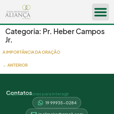
Categoria:
Pr. Heber Campos
Jr.
A IMPORTÂNCIA DA ORAÇÃO
←
ANTERIOR
Contatos
Toque nos ícones para interagir
19 99935-0284