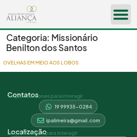
Categoria:
Missionário
CONHEÇA-NOS
Benilton dos Santos
OVELHAS EM MEIO AOS LOBOS
Contatos
Toque nos ícones para interagir
19 99935-0284
ipalimeira@gmail.com
Localização
Toque no mapa para interagir